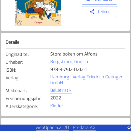
Teilen
Details
Stora boken om Alfons
Originaltitel
:
Bergström, Gunilla
Urheber
:
978-3-7512-0212-1
ISBN
:
Hamburg : Verlag Friedrich Oetinger
Verlag
:
GmbH
Belletristik
Medienart
:
2022
Erscheinungsjahr
:
Kinder
Alterskategorie
:
Exemplare
webOpac 5.2.120
Predata AG
-