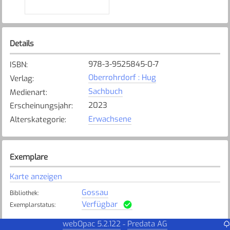
Details
978-3-9525845-0-7
ISBN
:
Oberrohrdorf : Hug
Verlag
:
Sachbuch
Medienart
:
2023
Erscheinungsjahr
:
Erwachsene
Alterskategorie
:
Exemplare
Karte anzeigen
Gossau
Bibliothek
:
Verfügbar
Exemplarstatus
:
webOpac 5.2.122
Predata AG
-
Steinach
Bibliothek
: