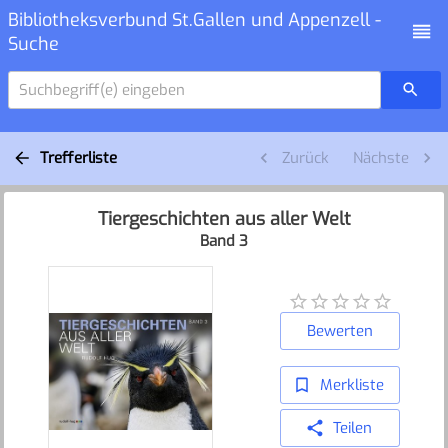
Bibliotheksverbund St.Gallen und Appenzell -
Suche
Suchbegriff(e) eingeben
Trefferliste
Zurück
Nächste
Tiergeschichten aus aller Welt
Band 3
Bewerten
Merkliste
Teilen