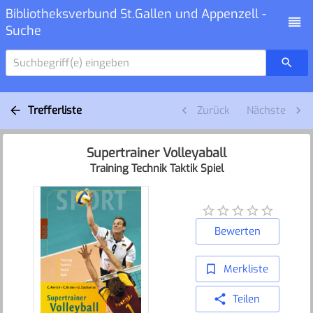
Bibliotheksverbund St.Gallen und Appenzell -
Suche
Suchbegriff(e) eingeben
Trefferliste
Zurück
Nächste
Supertrainer Volleyaball
Training Technik Taktik Spiel
Bewerten
Merkliste
Teilen