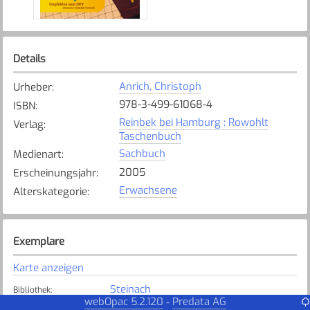
Details
Anrich, Christoph
Urheber
:
978-3-499-61068-4
ISBN
:
Reinbek bei Hamburg : Rowohlt
Verlag
:
Taschenbuch
Sachbuch
Medienart
:
2005
Erscheinungsjahr
:
Erwachsene
Alterskategorie
:
Exemplare
Karte anzeigen
Steinach
Bibliothek
:
webOpac 5.2.120
Predata AG
-
Verfügbar
Exemplarstatus
: