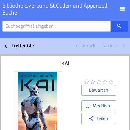
Bibliotheksverbund St.Gallen und Appenzell -
Suche
Suchbegriff(e) eingeben
Trefferliste
Zurück
Nächste
KAI
Bewerten
Merkliste
Teilen