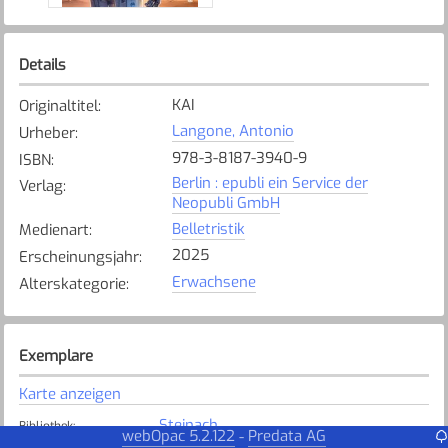
Details
KAI
Originaltitel
:
Langone, Antonio
Urheber
:
978-3-8187-3940-9
ISBN
:
Berlin : epubli ein Service der
Verlag
:
Neopubli GmbH
Belletristik
Medienart
:
2025
Erscheinungsjahr
:
Erwachsene
Alterskategorie
:
Exemplare
Karte anzeigen
Steinach
Bibliothek
:
webOpac 5.2.122
Predata AG
-