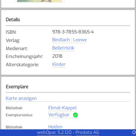
Details
978-3-7855-8365-4
ISBN
:
Bindlach : Loewe
Verlag
:
Belletristik
Medienart
:
2018
Erscheinungsjahr
:
Kinder
Alterskategorie
:
Exemplare
Karte anzeigen
Ebnat-Kappel
Bibliothek
:
Verfügbar
Exemplarstatus
:
Heiden
Bibliothek
:
webOpac 5.2.120
Predata AG
-
Verfügbar
Exemplarstatus
: