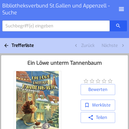
Bibliotheksverbund St.Gallen und Appenzell -
Suche
Suchbegriff(e) eingeben
Trefferliste
Zurück
Nächste
Ein Löwe unterm Tannenbaum
Bewerten
Merkliste
Teilen