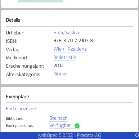
Details
Hula, Saskia
Urheber
:
978-3-7017-2107-8
ISBN
:
Wien : Residenz
Verlag
:
Belletristik
Medienart
:
2012
Erscheinungsjahr
:
Kinder
Alterskategorie
:
Exemplare
Karte anzeigen
Steinach
Bibliothek
:
Verfügbar
Exemplarstatus
:
webOpac 5.2.122
Predata AG
-
Wil
Bibliothek
: