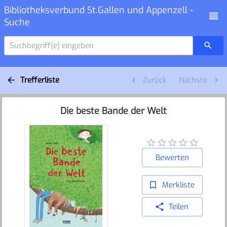
Bibliotheksverbund St.Gallen und Appenzell -
Suche
Suchbegriff(e) eingeben
Trefferliste
Zurück
Nächste
Die beste Bande der Welt
Bewerten
Merkliste
Teilen