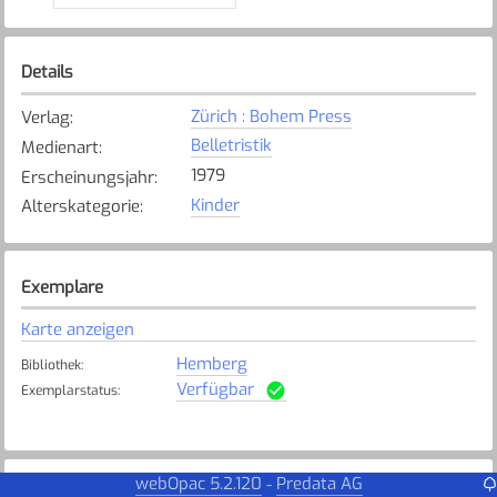
Details
Zürich : Bohem Press
Verlag
:
Belletristik
Medienart
:
1979
Erscheinungsjahr
:
Kinder
Alterskategorie
:
Exemplare
Karte anzeigen
Hemberg
Bibliothek
:
Verfügbar
Exemplarstatus
:
webOpac 5.2.120
Predata AG
-
Weitere Details