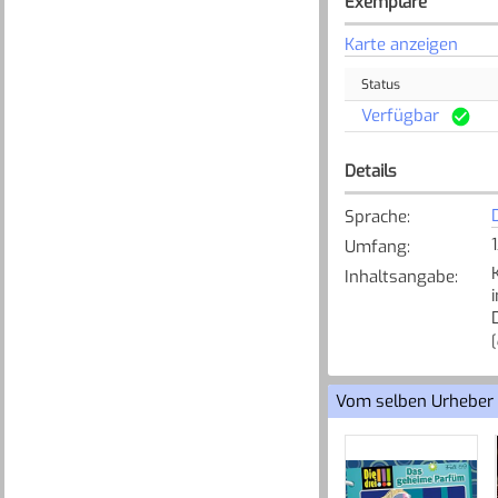
Exemplare
Karte anzeigen
Status
Verfügbar
Details
Sprache
:
Umfang
:
Inhaltsangabe
:
[
Vom selben Urheber