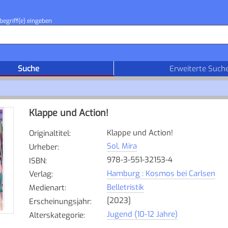
begriff(e) eingeben
Suche
Erweiterte Such
Klappe und Action!
Klappe und Action!
Originaltitel
:
Sol, Mira
Urheber
:
978-3-551-32153-4
ISBN
:
Hamburg : Kosmos bei Carlsen
Verlag
:
Belletristik
Medienart
:
[2023]
Erscheinungsjahr
:
Jugend (10-12 Jahre)
Alterskategorie
: