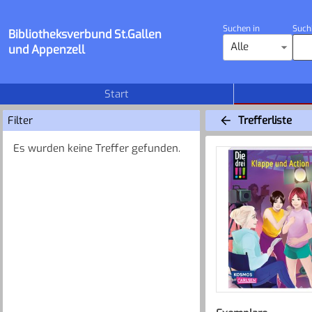
Suchen in
Such
Bibliotheksverbund St.Gallen
Alle
und Appenzell
Start
Filter
Trefferliste
Es wurden keine Treffer gefunden.