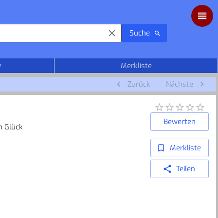
Suche
e
Merkliste
Zurück
Nächste
Bewerten
m Glück
Merkliste
Teilen