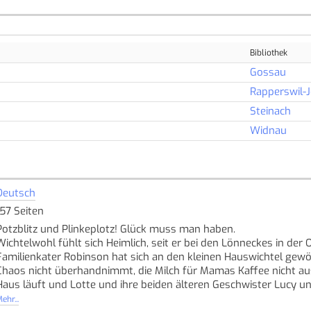
Bibliothek
Gossau
Rapperswil-
Steinach
Widnau
Deutsch
157 Seiten
Potzblitz und Plinkeplotz! Glück muss man haben.
Wichtelwohl fühlt sich Heimlich, seit er bei den Lönneckes in de
Familienkater Robinson hat sich an den kleinen Hauswichtel gewöh
Chaos nicht überhandnimmt, die Milch für Mamas Kaffee nicht au
Haus läuft und Lotte und ihre beiden älteren Geschwister Lucy und
natürlich ordentlich Wichtelarbeit. Am allerliebsten sind Heimlic
ehr...