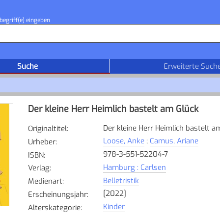
begriff(e) eingeben
Suche
Erweiterte Such
Der kleine Herr Heimlich bastelt am Glück
Der kleine Herr Heimlich bastelt a
Originaltitel
:
Loose, Anke
;
Camus, Ariane
Urheber
:
978-3-551-52204-7
ISBN
:
Hamburg : Carlsen
Verlag
:
Belletristik
Medienart
:
[2022]
Erscheinungsjahr
:
Kinder
Alterskategorie
: