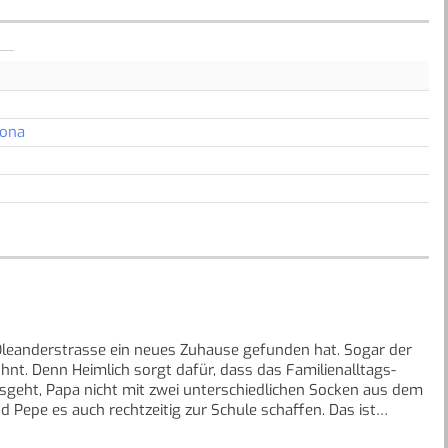
Jona
r Oleanderstrasse ein neues Zuhause gefunden hat. Sogar der
nt. Denn Heimlich sorgt dafür, dass das Familienalltags-
sgeht, Papa nicht mit zwei unterschiedlichen Socken aus dem
 Pepe es auch rechtzeitig zur Schule schaffen. Das ist
h aber die Bastelnachmittage mit Lotte. Doch eines Morgens