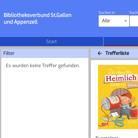
Suchen in
Such
Bibliotheksverbund St.Gallen
Alle
und Appenzell
Start
Filter
Trefferliste
Es wurden keine Treffer gefunden.