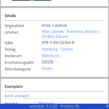
Details
Krtek a deštník
Originaltitel
:
Miler, Zdeněk
;
Šrámková, Barbora
;
Urheber
:
Petiška, Eduard
978-3-551-52364-8
ISBN
:
Hamburg : Carlsen
Verlag
:
Bilderbuch
Medienart
:
[2025]
Erscheinungsjahr
:
Kinder
Alterskategorie
:
Exemplare
Karte anzeigen
Rheineck
Bibliothek
:
webOpac 5.2.120
Predata AG
-