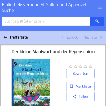
Bibliotheksverbund St.Gallen und Appenzell -
Suche
Suchbegriff(e) eingeben
Trefferliste
Zurück
Nächste
Der kleine Maulwurf und der Regenschirm
Bewerten
Merkliste
Teilen