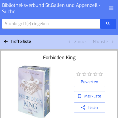
Bibliotheksverbund St.Gallen und Appenzell -
Suche
Suchbegriff(e) eingeben
Trefferliste
Zurück
Nächste
Forbidden King
Bewerten
Merkliste
Teilen