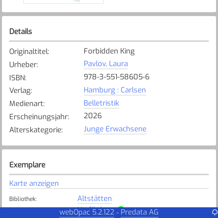
Details
Forbidden King
Originaltitel
:
Pavlov, Laura
Urheber
:
978-3-551-58605-6
ISBN
:
Hamburg : Carlsen
Verlag
:
Belletristik
Medienart
:
2026
Erscheinungsjahr
:
Junge Erwachsene
Alterskategorie
:
Exemplare
Karte anzeigen
Altstätten
Bibliothek
:
Verfügbar
Exemplarstatus
:
webOpac 5.2.122
Predata AG
-