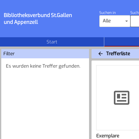
Suchen in
Such
Bibliotheksverbund St.Gallen
Alle
und Appenzell
Start
Filter
Trefferliste
Es wurden keine Treffer gefunden.
Exemplare