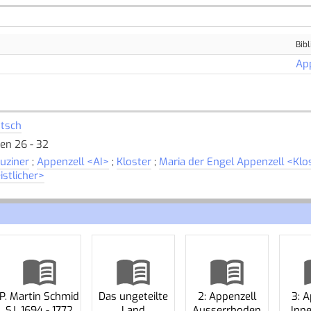
Bibl
Ap
tsch
ten 26 - 32
uziner
;
Appenzell <AI>
;
Kloster
;
Maria der Engel Appenzell <Klo
istlicher>
P. Martin Schmid
Das ungeteilte
2: Appenzell
3: A
SJ, 1694 - 1772
Land
Ausserrhoden
Inn