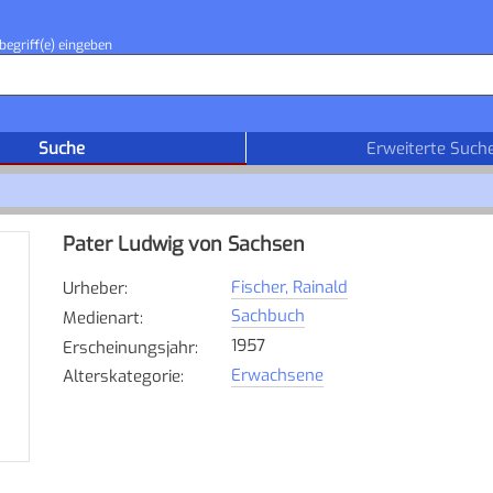
begriff(e) eingeben
Suche
Erweiterte Such
Pater Ludwig von Sachsen
Fischer, Rainald
Urheber
:
Sachbuch
Medienart
:
1957
Erscheinungsjahr
:
Erwachsene
Alterskategorie
: