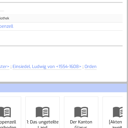
iothek
penzell
ster>
;
Einsiedel, Ludwig von <1554-1608>
;
Orden
ppenzell
1: Das ungeteilte
Der Kanton
[Akten d
errhoden
Land
Glarus
zweiten