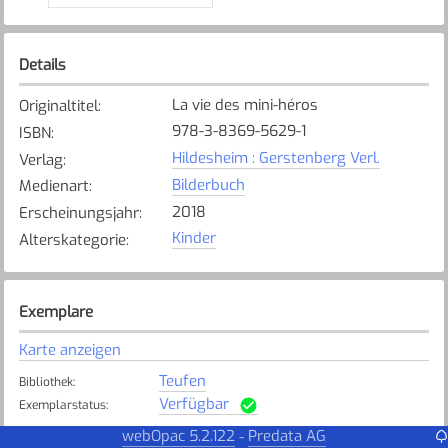
Details
La vie des mini-héros
Originaltitel
:
978-3-8369-5629-1
ISBN
:
Hildesheim : Gerstenberg Verl.
Verlag
:
Bilderbuch
Medienart
:
2018
Erscheinungsjahr
:
Kinder
Alterskategorie
:
Exemplare
Karte anzeigen
Teufen
Bibliothek
:
Verfügbar
Exemplarstatus
:
webOpac 5.2.122
Predata AG
-