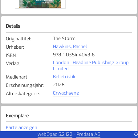
Details
The Storm
Originaltitel
:
Hawkins, Rachel
Urheber
:
978-1-0354-4043-6
ISBN
:
London : Headline Publishing Group
Verlag
:
Limited
Belletristik
Medienart
:
2026
Erscheinungsjahr
:
Erwachsene
Alterskategorie
:
Exemplare
Karte anzeigen
webOpac 5.2.122
Predata AG
-
Uzwil
Bibliothek
: