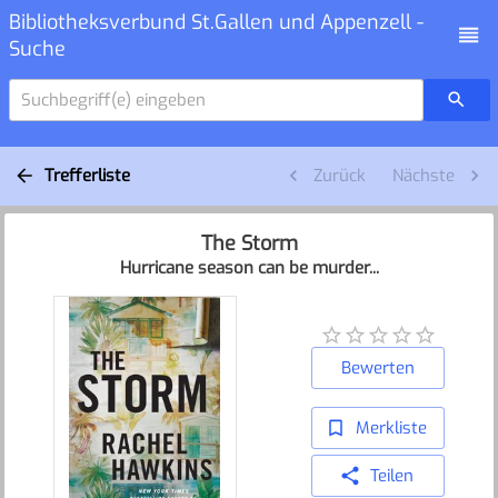
Bibliotheksverbund St.Gallen und Appenzell -
Suche
Suchbegriff(e) eingeben
Trefferliste
Zurück
Nächste
The Storm
Hurricane season can be murder...
Bewerten
Merkliste
Teilen