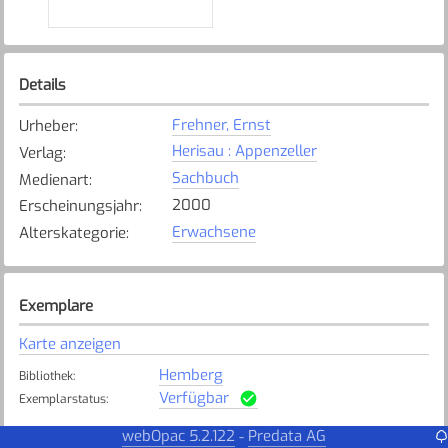
Details
Frehner, Ernst
Urheber
:
Herisau : Appenzeller
Verlag
:
Sachbuch
Medienart
:
2000
Erscheinungsjahr
:
Erwachsene
Alterskategorie
:
Exemplare
Karte anzeigen
Hemberg
Bibliothek
:
Verfügbar
Exemplarstatus
:
webOpac 5.2.122
Predata AG
-