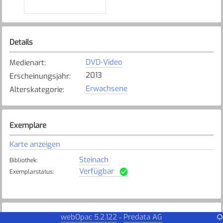
Details
DVD-Video
Medienart
:
2013
Erscheinungsjahr
:
Erwachsene
Alterskategorie
:
Exemplare
Karte anzeigen
Steinach
Bibliothek
:
Verfügbar
Exemplarstatus
:
webOpac 5.2.122
Predata AG
-
Weitere Details