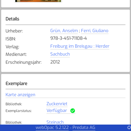
Details
Grün, Anselm
;
Ferri, Giuliano
Urheber
:
978-3-451-71108-4
ISBN
:
Freiburg im Breisgau : Herder
Verlag
:
Sachbuch
Medienart
:
2012
Erscheinungsjahr
:
Exemplare
Karte anzeigen
Zuckenriet
Bibliothek
:
Verfügbar
Exemplarstatus
:
Steinach
Bibliothek
:
webOpac 5.2.122
Predata AG
-
Verfügbar
Exemplarstatus
: