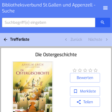
Bibliotheksverbund St.Gallen und Appenzell -
Suche
Suchbegriff(e) eingeben
Trefferliste
Zurück
Nächste
Die Ostergeschichte
Bewerten
Merkliste
Teilen