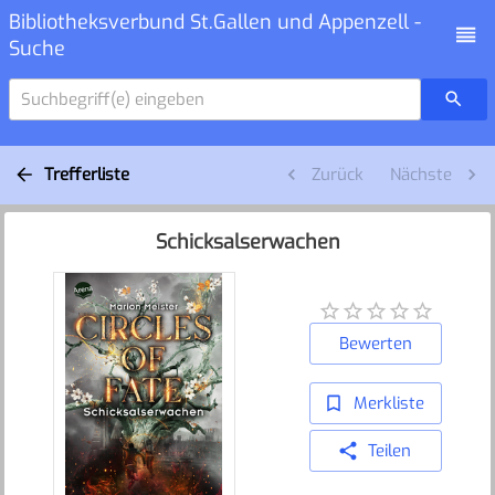
Bibliotheksverbund St.Gallen und Appenzell -
Suche
Suchbegriff(e) eingeben
Trefferliste
Zurück
Nächste
Schicksalserwachen
Bewerten
Merkliste
Teilen