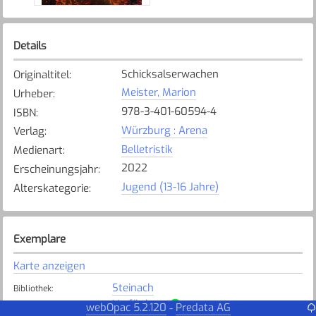
Details
Schicksalserwachen
Originaltitel
:
Meister, Marion
Urheber
:
978-3-401-60594-4
ISBN
:
Würzburg : Arena
Verlag
:
Belletristik
Medienart
:
2022
Erscheinungsjahr
:
Jugend (13-16 Jahre)
Alterskategorie
:
Exemplare
Karte anzeigen
Steinach
Bibliothek
:
Verfügbar
Exemplarstatus
:
webOpac 5.2.120
Predata AG
-