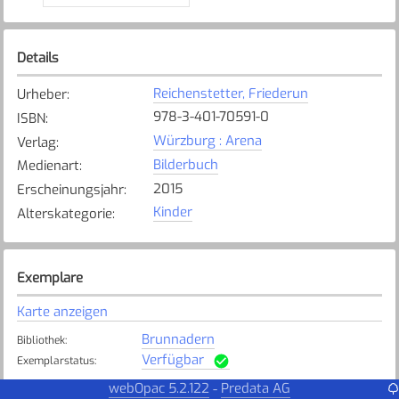
Details
Reichenstetter, Friederun
Urheber
:
978-3-401-70591-0
ISBN
:
Würzburg : Arena
Verlag
:
Bilderbuch
Medienart
:
2015
Erscheinungsjahr
:
Kinder
Alterskategorie
:
Exemplare
Karte anzeigen
Brunnadern
Bibliothek
:
Verfügbar
Exemplarstatus
:
webOpac 5.2.122
Predata AG
-
Steinach
Bibliothek
: