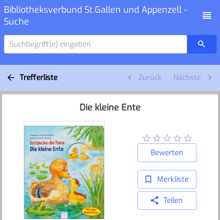
Bibliotheksverbund St.Gallen und Appenzell -
Suche
Suchbegriff(e) eingeben
Trefferliste
Zurück
Nächste
Die kleine Ente
Bewerten
Merkliste
Teilen