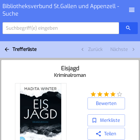
Bibliotheksverbund St.Gallen und Appenzell -
Suche
Suchbegriff(e) eingeben
Trefferliste
Zurück
Nächste
Eisjagd
Kriminalroman
Bewerten
Merkliste
Teilen