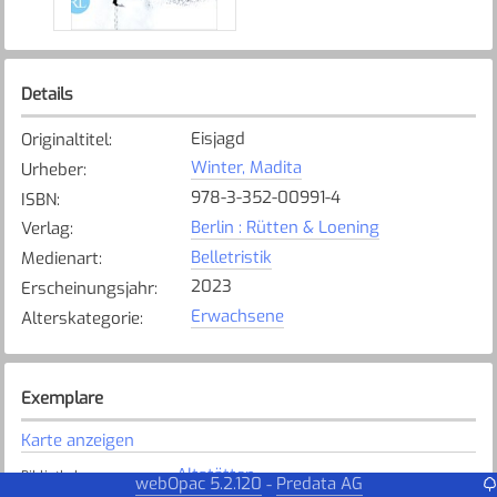
Details
Eisjagd
Originaltitel
:
Winter, Madita
Urheber
:
978-3-352-00991-4
ISBN
:
Berlin : Rütten & Loening
Verlag
:
Belletristik
Medienart
:
2023
Erscheinungsjahr
:
Erwachsene
Alterskategorie
:
Exemplare
Karte anzeigen
Altstätten
Bibliothek
:
webOpac 5.2.120
Predata AG
-