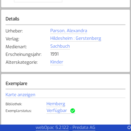
Details
Parson, Alexandra
Urheber
:
Hildesheim : Gerstenberg
Verlag
:
Sachbuch
Medienart
:
1991
Erscheinungsjahr
:
Kinder
Alterskategorie
:
Exemplare
Karte anzeigen
Hemberg
Bibliothek
:
Verfügbar
Exemplarstatus
:
webOpac 5.2.122
Predata AG
-