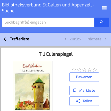
Bibliotheksverbund St.Gallen und Appenzell -
Suche
Suchbegriff(e) eingeben
Trefferliste
Zurück
Nächste
Till Eulenspiegel
Bewerten
Merkliste
Teilen