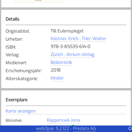
Details
Till Eulenspiegel
Originaltitel
:
Kästner, Erich
;
Trier, Walter
Urheber
:
978-3-85535-614-0
ISBN
:
Zürich : Atrium Verlag
Verlag
:
Belletristik
Medienart
:
2018
Erscheinungsjahr
:
Kinder
Alterskategorie
:
Exemplare
Karte anzeigen
Rapperswil-Jona
Bibliothek
:
Verfügbar
Exemplarstatus
:
webOpac 5.2.122
Predata AG
-