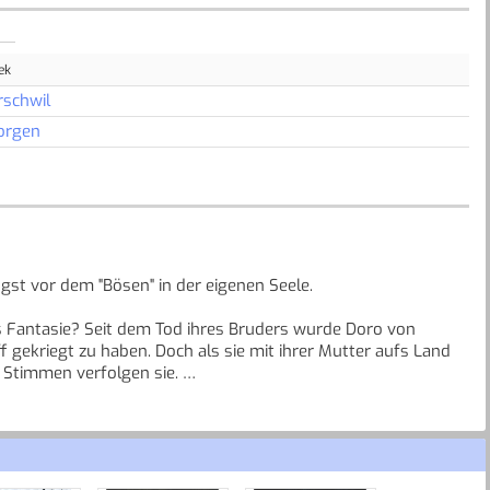
ek
rschwil
orgen
gst vor dem "Bösen" in der eigenen Seele.
s Fantasie? Seit dem Tod ihres Bruders wurde Doro von
iff gekriegt zu haben. Doch als sie mit ihrer Mutter aufs Land
. Stimmen verfolgen sie.
gemagert, verzweifelt. Der Junge bittet sie um Hilfe - und ist
or ihrer Begegnung Selbstmord begangen hat. Doro kann
h die Suche nach der Wahrheit wird schnell zum Albtraum. Und