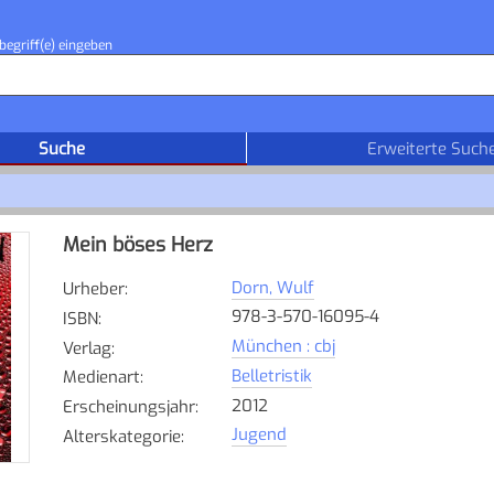
begriff(e) eingeben
Suche
Erweiterte Such
Mein böses Herz
Dorn, Wulf
Urheber
:
978-3-570-16095-4
ISBN
:
München : cbj
Verlag
:
Belletristik
Medienart
:
2012
Erscheinungsjahr
:
Jugend
Alterskategorie
: