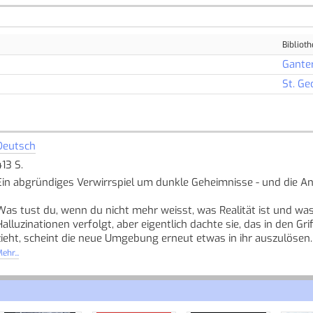
Biblioth
Gante
St. Ge
Deutsch
413 S.
Ein abgründiges Verwirrspiel um dunkle Geheimnisse - und die An
Was tust du, wenn du nicht mehr weisst, was Realität ist und wa
Halluzinationen verfolgt, aber eigentlich dachte sie, das in den Gr
zieht, scheint die neue Umgebung erneut etwas in ihr auszulösen
ehr...
Eines Nachts sieht Doro in ihrem Garten einen Jungen: verstört, ab
dann verschwunden. Wenig später erfährt Doro, dass er schon v
nicht glauben, dass sie sich den Jungen nur eingebildet hat. Doc
tief in Doros Seele lauert ein dunkles Geheimnis ...