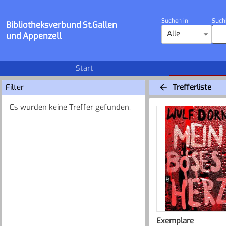
Suchen in
Such
Bibliotheksverbund St.Gallen
Alle
und Appenzell
Start
Filter
Trefferliste
Es wurden keine Treffer gefunden.
Exemplare