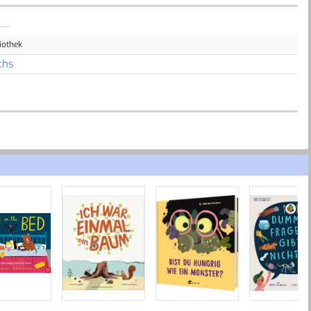
iothek
chs