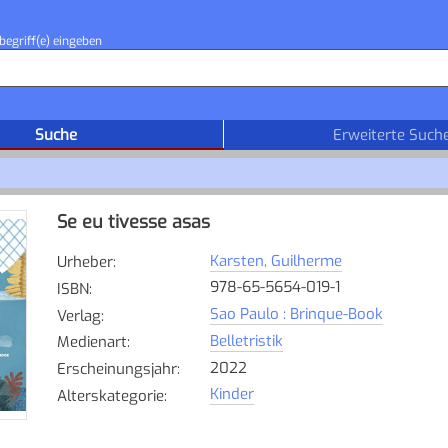
begriff(e) eingeben
Suche
Erweiterte Such
Se eu tivesse asas
Karsten, Guilherme
Urheber
:
978-65-5654-019-1
ISBN
:
Sao Paulo : Brinque-Book
Verlag
:
Belletristik
Medienart
:
2022
Erscheinungsjahr
:
Kinder
Alterskategorie
: