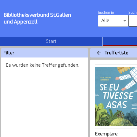
Suchen in
Such
Bibliotheksverbund St.Gallen
Alle
und Appenzell
Start
Filter
Trefferliste
Es wurden keine Treffer gefunden.
Exemplare