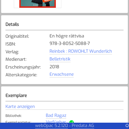
Details
En högre rättvisa
Originaltitel
:
978-3-8052-5088-7
ISBN
:
Reinbek : ROWOHLT Wunderlich
Verlag
:
Belletristik
Medienart
:
2018
Erscheinungsjahr
:
Erwachsene
Alterskategorie
:
Exemplare
Karte anzeigen
Bad Ragaz
Bibliothek
:
Verfügbar
Exemplarstatus
:
webOpac 5.2.120
Predata AG
-