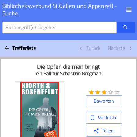
Bibliotheksverbund St.Gallen und Appenzell -
Suche
Suchbegriff(e) eingeben
Trefferliste
Zurück
Nächste
Die Opfer, die man bringt
ein Fall für Sebastian Bergman
Bewerten
Merkliste
Teilen