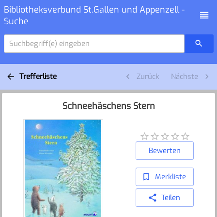
Bibliotheksverbund St.Gallen und Appenzell -
Suche
Suchbegriff(e) eingeben
Trefferliste
Zurück
Nächste
Schneehäschens Stern
Bewerten
Merkliste
Teilen