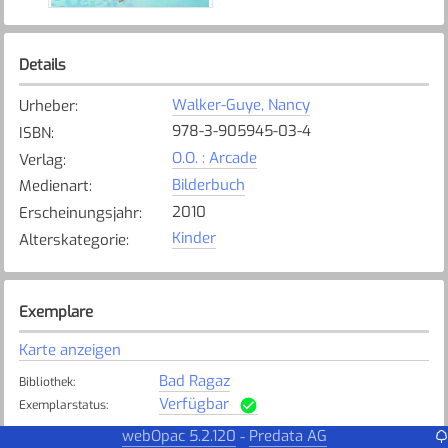
Details
Walker-Guye, Nancy
Urheber
:
978-3-905945-03-4
ISBN
:
O.O. : Arcade
Verlag
:
Bilderbuch
Medienart
:
2010
Erscheinungsjahr
:
Kinder
Alterskategorie
:
Exemplare
Karte anzeigen
Bad Ragaz
Bibliothek
:
Verfügbar
Exemplarstatus
:
webOpac 5.2.120
Predata AG
-
Buchs
Bibliothek
: