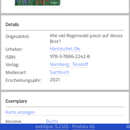
Details
Wie viel Regenwald passt auf dieses
Originaltitel
:
Brot?
Häntzschel, Ole
Urheber
:
978-3-7886-2242-8
ISBN
:
Nürnberg : Tessloff
Verlag
:
Sachbuch
Medienart
:
2021
Erscheinungsjahr
:
Exemplare
Karte anzeigen
Buchs
Bibliothek
:
webOpac 5.2.120
Predata AG
-
Verfügbar
Exemplarstatus
: