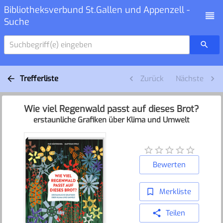
Bibliotheksverbund St.Gallen und Appenzell -
Suche
Suchbegriff(e) eingeben
Trefferliste
Zurück
Nächste
Wie viel Regenwald passt auf dieses Brot?
erstaunliche Grafiken über Klima und Umwelt
Bewerten
Merkliste
Teilen