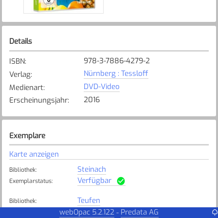
Details
978-3-7886-4279-2
ISBN
:
Nürnberg : Tessloff
Verlag
:
DVD-Video
Medienart
:
2016
Erscheinungsjahr
:
Exemplare
Karte anzeigen
Steinach
Bibliothek
:
Verfügbar
Exemplarstatus
:
Teufen
Bibliothek
:
Verfügbar
webOpac 5.2.122
Predata AG
-
Exemplarstatus
: