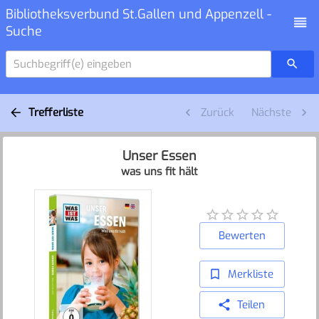
Bibliotheksverbund St.Gallen und Appenzell -
Suche
Suchbegriff(e) eingeben
Trefferliste
Zurück
Nächste
Unser Essen
was uns fit hält
Bewerten
Merkliste
Teilen