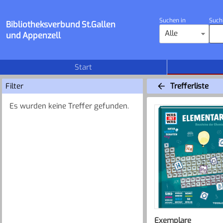
Suchen in
Such
Bibliotheksverbund St.Gallen
Alle
und Appenzell
Start
Filter
Trefferliste
Es wurden keine Treffer gefunden.
Exemplare