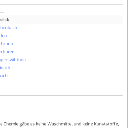
iothek
chenbach
iden
tbrunn
erbüren
perswil-Jona
inach
nach
e Chemie gäbe es keine Waschmittel und keine Kunststoffe,