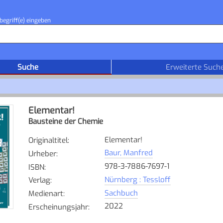
begriff(e) eingeben
Suche
Erweiterte Such
Elementar!
Bausteine der Chemie
Elementar!
Originaltitel
:
Baur, Manfred
Urheber
:
978-3-7886-7697-1
ISBN
:
Nürnberg : Tessloff
Verlag
:
Sachbuch
Medienart
:
2022
Erscheinungsjahr
: