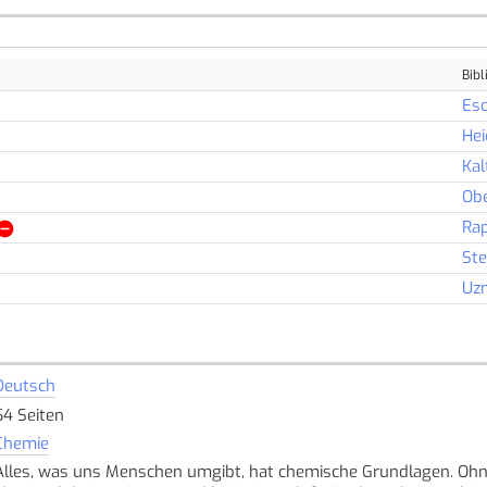
Bibl
Es
He
Kal
Ob
Rap
Ste
Uz
Deutsch
64 Seiten
Chemie
Alles, was uns Menschen umgibt, hat chemische Grundlagen. Ohn