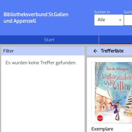
Suchen in
Such
Bibliotheksverbund St.Gallen
Alle
und Appenzell
Start
Filter
Trefferliste
Es wurden keine Treffer gefunden.
Exemplare