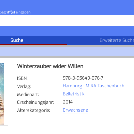
begriff(e) eingeben
Suche
Erweiterte Such
Winterzauber wider Willen
978-3-95649-076-7
ISBN
:
Hamburg : MIRA Taschenbuch
Verlag
:
Belletristik
Medienart
:
2014
Erscheinungsjahr
:
Erwachsene
Alterskategorie
: