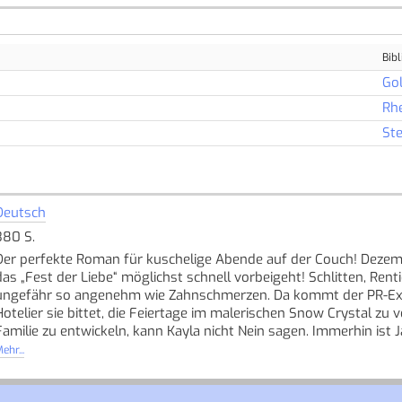
Bibl
Go
Rh
Ste
Deutsch
380 S.
Der perfekte Roman für kuschelige Abende auf der Couch! Dezem
das „Fest der Liebe“ möglichst schnell vorbeigeht! Schlitten, Rent
ungefähr so angenehm wie Zahnschmerzen. Da kommt der PR-Exper
Hotelier sie bittet, die Feiertage im malerischen Snow Crystal zu
Familie zu entwickeln, kann Kayla nicht Nein sagen. Immerhin ist 
luxuriöse Blockhütte, in der er sie einquartiert, entpuppt sich zu
ehr...
mit Jacksons Familie bringt die Weihnachtshasserin ganz schön i