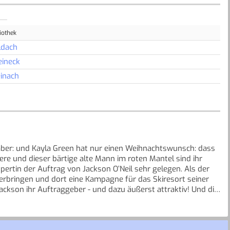
iothek
ldach
eineck
inach
ber: und Kayla Green hat nur einen Weihnachtswunsch: dass
iere und dieser bärtige alte Mann im roten Mantel sind ihr
tin der Auftrag von Jackson O’Neil sehr gelegen. Als der
 verbringen und dort eine Kampagne für das Skiresort seiner
Jackson ihr Auftraggeber - und dazu äußerst attraktiv! Und die
m Glück als lamettafreie Zone. Doch schon das erste Treffen
n Bedrängnis …