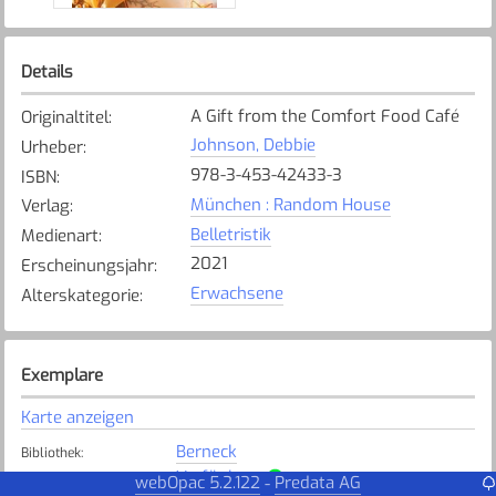
Details
A Gift from the Comfort Food Café
Originaltitel
:
Johnson, Debbie
Urheber
:
978-3-453-42433-3
ISBN
:
München : Random House
Verlag
:
Belletristik
Medienart
:
2021
Erscheinungsjahr
:
Erwachsene
Alterskategorie
:
Exemplare
Karte anzeigen
Berneck
Bibliothek
:
Verfügbar
Exemplarstatus
:
webOpac 5.2.122
Predata AG
-