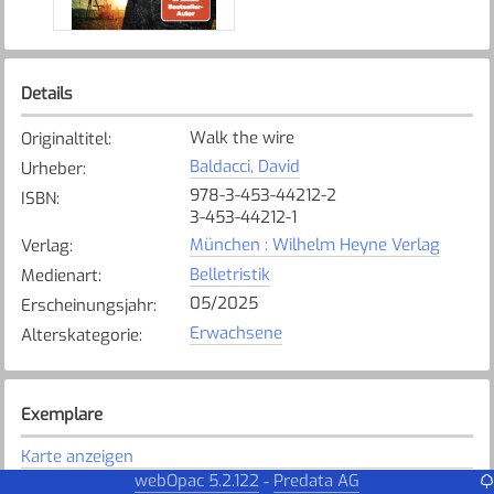
Details
Walk the wire
Originaltitel
:
Baldacci, David
Urheber
:
978-3-453-44212-2
ISBN
:
3-453-44212-1
München : Wilhelm Heyne Verlag
Verlag
:
Belletristik
Medienart
:
05/2025
Erscheinungsjahr
:
Erwachsene
Alterskategorie
:
Exemplare
Karte anzeigen
webOpac 5.2.122
Predata AG
-
St. Georgen
Bibliothek
: