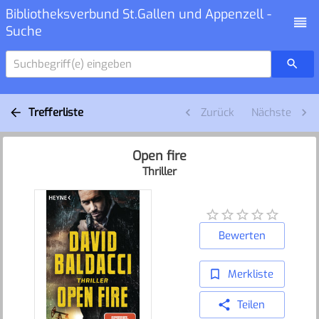
Bibliotheksverbund St.Gallen und Appenzell -
Suche
Suchbegriff(e) eingeben
Trefferliste
Zurück
Nächste
Open fire
Thriller
Bewerten
Merkliste
Teilen