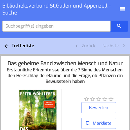
Bibliotheksverbund St.Gallen und Appenzell -
Suche
Suchbegriff(e) eingeben
Trefferliste
Zurück
Nächste
Das geheime Band zwischen Mensch und Natur
Erstaunliche Erkenntnisse über die 7 Sinne des Menschen,
den Herzschlag de rBäume und die Frage, ob Pflanzen ein
Bewusstsein haben
Bewerten
Merkliste