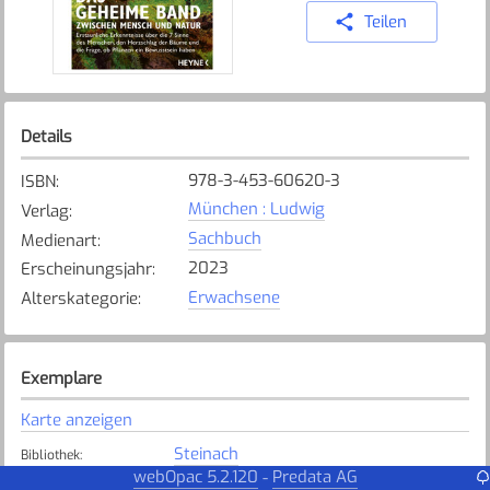
Teilen
Details
978-3-453-60620-3
ISBN
:
München : Ludwig
Verlag
:
Sachbuch
Medienart
:
2023
Erscheinungsjahr
:
Erwachsene
Alterskategorie
:
Exemplare
Karte anzeigen
Steinach
Bibliothek
:
webOpac 5.2.120
Predata AG
-
Verfügbar
Exemplarstatus
: