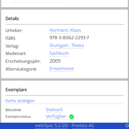
Details
Hormann, Klaus
Urheber
:
978-3-8062-2293-7
ISBN
:
Stuttgart : Theiss
Verlag
:
Sachbuch
Medienart
:
2009
Erscheinungsjahr
:
Erwachsene
Alterskategorie
:
Exemplare
Karte anzeigen
Steinach
Bibliothek
:
Verfügbar
Exemplarstatus
:
webOpac 5.2.120
Predata AG
-