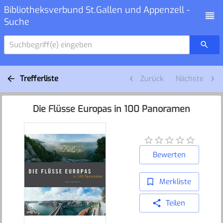
Bibliotheksverbund St.Gallen und Appenzell -
Suche
Suchbegriff(e) eingeben
Trefferliste
Zurück
Nächste
Die Flüsse Europas in 100 Panoramen
Bewerten
Merkliste
Teilen