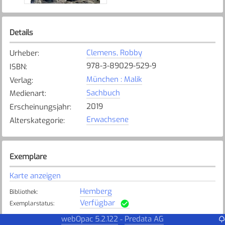
Details
Clemens, Robby
Urheber
:
978-3-89029-529-9
ISBN
:
München : Malik
Verlag
:
Sachbuch
Medienart
:
2019
Erscheinungsjahr
:
Erwachsene
Alterskategorie
:
Exemplare
Karte anzeigen
Hemberg
Bibliothek
:
Verfügbar
Exemplarstatus
:
webOpac 5.2.122
Predata AG
-
Widnau
Bibliothek
: