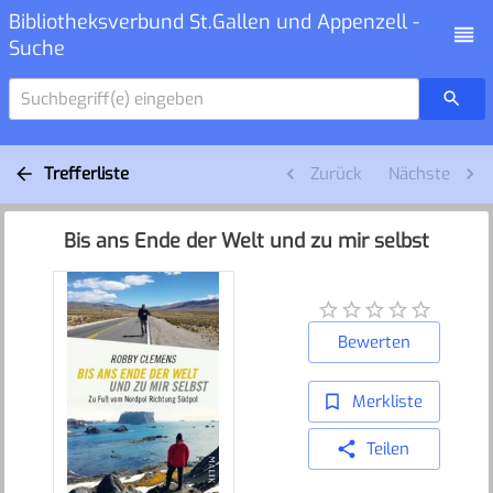
Bibliotheksverbund St.Gallen und Appenzell -
Suche
Suchbegriff(e) eingeben
Trefferliste
Zurück
Nächste
Bis ans Ende der Welt und zu mir selbst
Bewerten
Merkliste
Teilen