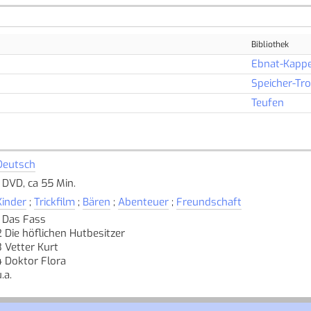
Bibliothek
Ebnat-Kappe
Speicher-Tr
Teufen
Deutsch
1 DVD, ca 55 Min.
Kinder
;
Trickfilm
;
Bären
;
Abenteuer
;
Freundschaft
1 Das Fass
2 Die höflichen Hutbesitzer
3 Vetter Kurt
4 Doktor Flora
.a.