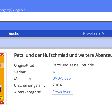
begriff(e) eingeben
Suche
Erweiterte Such
Petzi und der Hufschmied und weitere Abente
Petzi und seine Freunde
Originaltitel
:
wdr
Verlag
:
DVD-Video
Medienart
:
2004
Erscheinungsjahr
:
Erwachsene
Alterskategorie
: