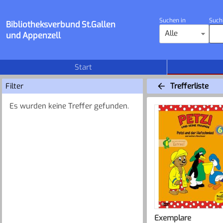
Suchen in
Such
Bibliotheksverbund St.Gallen
Alle
und Appenzell
Start
Filter
Trefferliste
Es wurden keine Treffer gefunden.
Exemplare