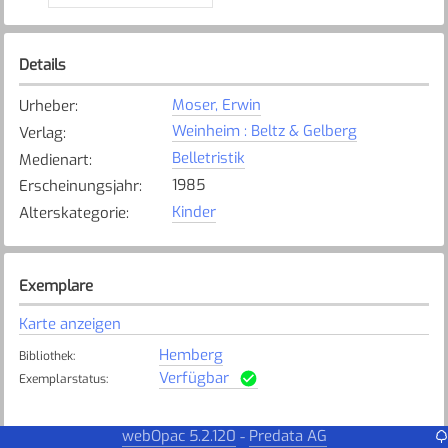
Details
Moser, Erwin
Urheber
:
Weinheim : Beltz & Gelberg
Verlag
:
Belletristik
Medienart
:
1985
Erscheinungsjahr
:
Kinder
Alterskategorie
:
Exemplare
Karte anzeigen
Hemberg
Bibliothek
:
Verfügbar
Exemplarstatus
:
webOpac 5.2.120
Predata AG
-