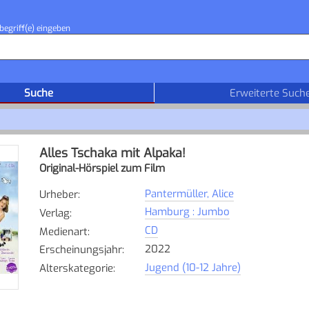
begriff(e) eingeben
Suche
Erweiterte Such
Alles Tschaka mit Alpaka!
Original-Hörspiel zum Film
Pantermüller, Alice
Urheber
:
Hamburg : Jumbo
Verlag
:
CD
Medienart
:
2022
Erscheinungsjahr
:
Jugend (10-12 Jahre)
Alterskategorie
: