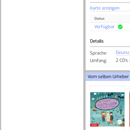
Karte anzeigen
Status
Verfügbar
Details
Deutsc
Sprache
:
2 CD's 
Umfang
:
Vom selben Urheber