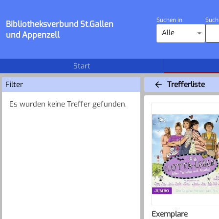
Suchen in
Such
Bibliotheksverbund St.Gallen
Alle
und Appenzell
Start
Filter
Trefferliste
Es wurden keine Treffer gefunden.
Exemplare