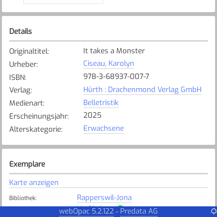
Details
It takes a Monster
Originaltitel
:
Ciseau, Karolyn
Urheber
:
978-3-68937-007-7
ISBN
:
Hürth : Drachenmond Verlag GmbH
Verlag
:
Belletristik
Medienart
:
2025
Erscheinungsjahr
:
Erwachsene
Alterskategorie
:
Exemplare
Karte anzeigen
Rapperswil-Jona
Bibliothek
:
Verfügbar
Exemplarstatus
:
webOpac 5.2.122
Predata AG
-