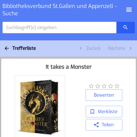
Bibliotheksverbund St.Gallen und Appenzell -
Suche
Suchbegriff(e) eingeben
Trefferliste
Zurück
Nächste
It takes a Monster
Bewerten
Merkliste
Teilen