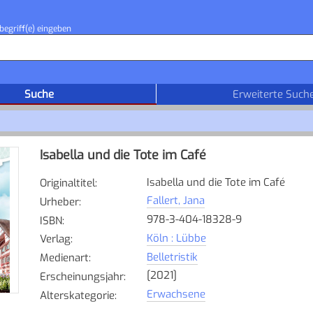
begriff(e) eingeben
Suche
Erweiterte Such
Isabella und die Tote im Café
Isabella und die Tote im Café
Originaltitel
:
Fallert, Jana
Urheber
:
978-3-404-18328-9
ISBN
:
Köln : Lübbe
Verlag
:
Belletristik
Medienart
:
[2021]
Erscheinungsjahr
:
Erwachsene
Alterskategorie
: