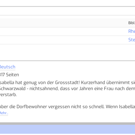
Bibl
Rh
Ste
Deutsch
317 Seiten
Isabella hat genug von der Grossstadt! Kurzerhand übernimmt si
Schwarzwald - nichtsahnend, dass vor Jahren eine Frau nach de
verstarb.
Aber die Dorfbewohner vergessen nicht so schnell. Wenn Isabella
die tödliche Torte lösen. Doch ausgerechnet bei der Café-Eröffnun
ehr...
Quelle: Buchhaus.ch, bearbeitet mit ChatGPT
]