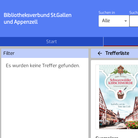
Suchen in
Such
Bibliotheksverbund St.Gallen
Alle
und Appenzell
Start
Filter
Trefferliste
Es wurden keine Treffer gefunden.