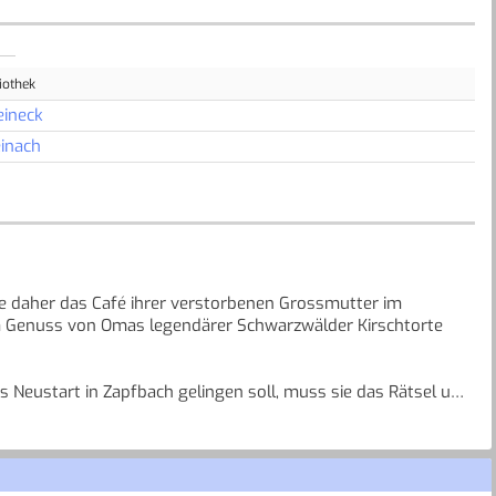
iothek
eineck
inach
e daher das Café ihrer verstorbenen Grossmutter im
m Genuss von Omas legendärer Schwarzwälder Kirschtorte
s Neustart in Zapfbach gelingen soll, muss sie das Rätsel um
g ereignet sich eine neue Katastrophe ...