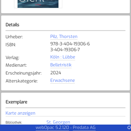
Details
Pilz, Thorsten
Urheber
:
978-3-404-19306-6
ISBN
:
3-404-19306-7
Köln : Lübbe
Verlag
:
Belletristik
Medienart
:
2024
Erscheinungsjahr
:
Erwachsene
Alterskategorie
:
Exemplare
Karte anzeigen
St. Georgen
Bibliothek
:
webOpac 5.2.120
Predata AG
-
Verfügbar
Exemplarstatus
: