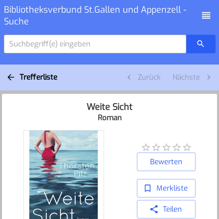
Bibliotheksverbund St.Gallen und Appenzell -
Suche
Suchbegriff(e) eingeben
Trefferliste
Zurück
Nächste
Weite Sicht
Roman
Bewerten
Merkliste
Teilen