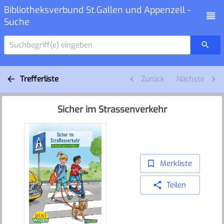
Bibliotheksverbund St.Gallen und Appenzell -
Suche
Suchbegriff(e) eingeben
Trefferliste
Zurück
Nächste
Sicher im Strassenverkehr
Merkliste
Teilen