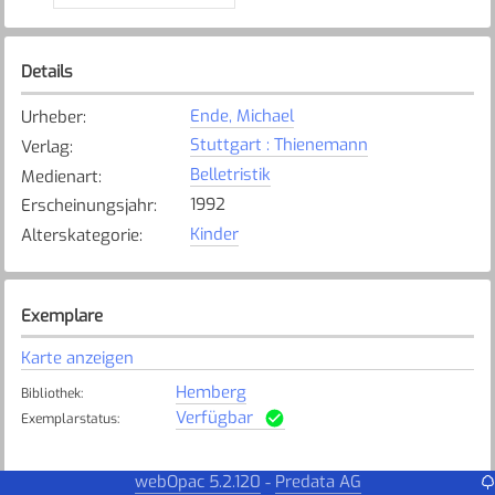
Details
Ende, Michael
Urheber
:
Stuttgart : Thienemann
Verlag
:
Belletristik
Medienart
:
1992
Erscheinungsjahr
:
Kinder
Alterskategorie
:
Exemplare
Karte anzeigen
Hemberg
Bibliothek
:
Verfügbar
Exemplarstatus
:
webOpac 5.2.120
Predata AG
-