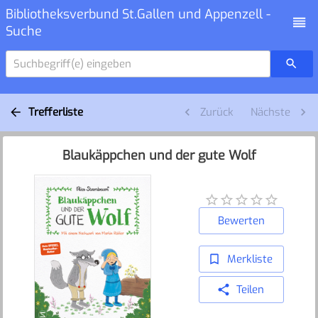
Bibliotheksverbund St.Gallen und Appenzell -
Suche
Suchbegriff(e) eingeben
Trefferliste
Zurück
Nächste
Blaukäppchen und der gute Wolf
Bewerten
Merkliste
Teilen