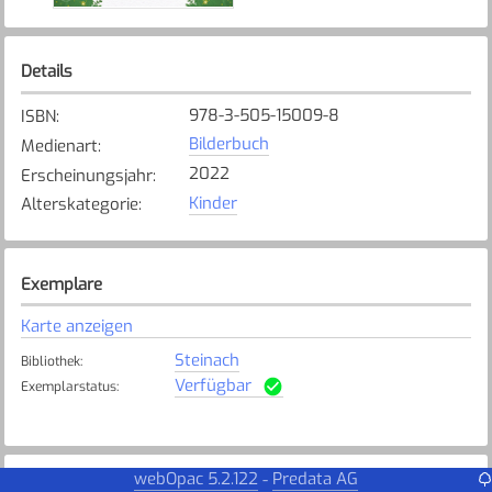
Details
978-3-505-15009-8
ISBN
:
Bilderbuch
Medienart
:
2022
Erscheinungsjahr
:
Kinder
Alterskategorie
:
Exemplare
Karte anzeigen
Steinach
Bibliothek
:
Verfügbar
Exemplarstatus
:
webOpac 5.2.122
Predata AG
-
Weitere Details