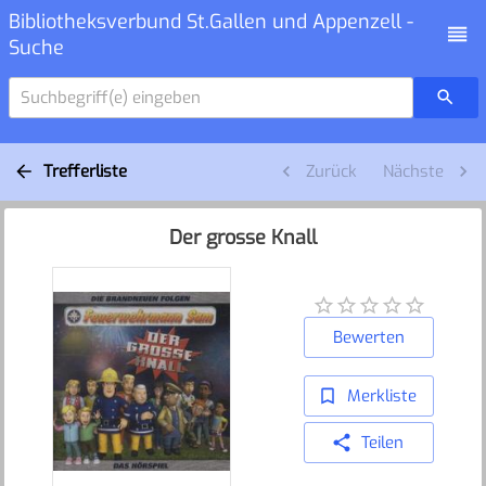
Bibliotheksverbund St.Gallen und Appenzell -
Suche
Suchbegriff(e) eingeben
Trefferliste
Zurück
Nächste
Der grosse Knall
Bewerten
Merkliste
Teilen