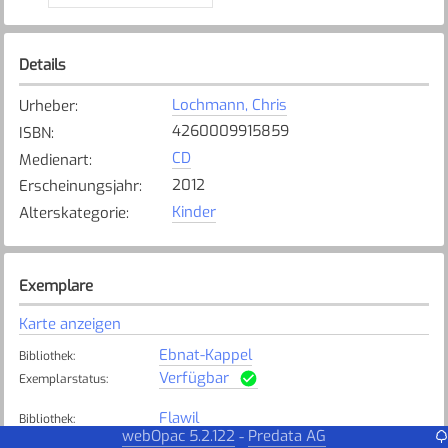
Details
Lochmann, Chris
Urheber
:
4260009915859
ISBN
:
CD
Medienart
:
2012
Erscheinungsjahr
:
Kinder
Alterskategorie
:
Exemplare
Karte anzeigen
Ebnat-Kappel
Bibliothek
:
Verfügbar
Exemplarstatus
:
Flawil
Bibliothek
:
webOpac 5.2.122
Predata AG
-
Verfügbar
Exemplarstatus
: