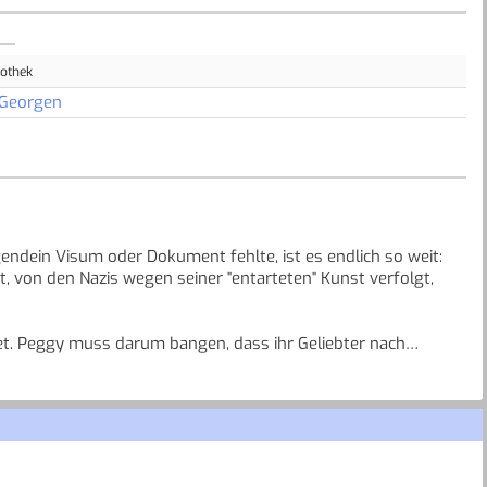
iothek
 Georgen
endein Visum oder Dokument fehlte, ist es endlich so weit:
t, von den Nazis wegen seiner "entarteten" Kunst verfolgt,
t. Peggy muss darum bangen, dass ihr Geliebter nach
rwirklichung eines lang gehegten Traums zu arbeiten: ein
ne ausstellen kann, die sie mit so viel Leidenschaft in
atzern gerettet hat.
, und ihre Liebe zu Max droht daran zu scheitern...