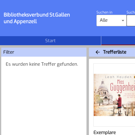
Suchen in
Such
Bibliotheksverbund St.Gallen
Alle
und Appenzell
Start
Filter
Trefferliste
Es wurden keine Treffer gefunden.
Exemplare