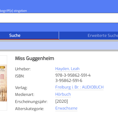
begriff(e) eingeben
Suche
Erweiterte Such
Miss Guggenheim
Hayden, Leah
Urheber
:
978-3-95862-591-4
ISBN
:
3-95862-591-6
Freiburg i. Br. : AUDIOBUCH
Verlag
:
Hörbuch
Medienart
:
[2020]
Erscheinungsjahr
:
Erwachsene
Alterskategorie
: