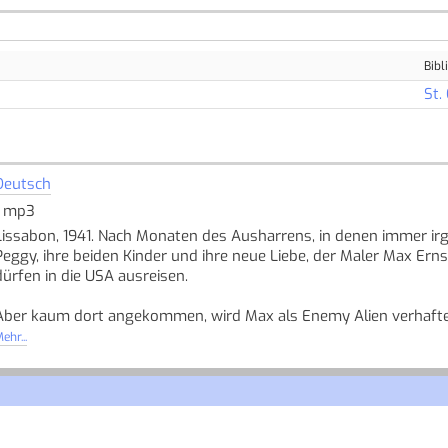
Bibl
St.
Deutsch
1 mp3
Lissabon, 1941. Nach Monaten des Ausharrens, in denen immer irg
Peggy, ihre beiden Kinder und ihre neue Liebe, der Maler Max Erns
dürfen in die USA ausreisen.
Aber kaum dort angekommen, wird Max als Enemy Alien verhafte
Deutschland zurückgeschickt wird; zugleich beginnt sie an der Ve
ehr...
eigenes Museum, in dem sie ihre Sammlung der europäischen Moder
London und Paris zusammengetragen und vor den deutschen Bes
Doch die Widerstände, gegen die Peggy zu kämpfen hat, sind gross
Quelle: Buchhaus.ch, bearbeitet mit ChatGPT
]