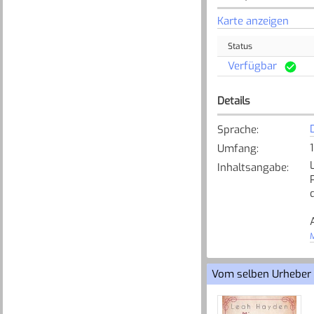
Karte anzeigen
Status
Verfügbar
Details
Sprache
:
Umfang
:
Inhaltsangabe
:
M
Vom selben Urheber
[