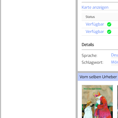
Karte anzeigen
Status
Verfügbar
Verfügbar
Details
Deu
Sprache
:
Mö
Schlagwort
:
Vom selben Urheber