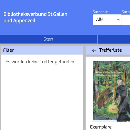
Suchen in
Such
Bibliotheksverbund St.Gallen
Alle
und Appenzell
Start
Filter
Trefferliste
Es wurden keine Treffer gefunden.
Exemplare