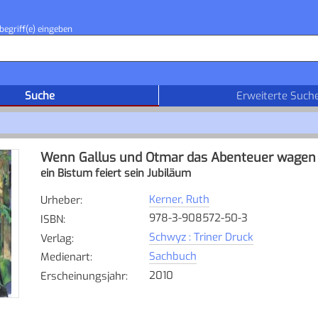
begriff(e) eingeben
Suche
Erweiterte Such
Wenn Gallus und Otmar das Abenteuer wagen
ein Bistum feiert sein Jubiläum
Kerner, Ruth
Urheber
:
978-3-908572-50-3
ISBN
:
Schwyz : Triner Druck
Verlag
:
Sachbuch
Medienart
:
2010
Erscheinungsjahr
: