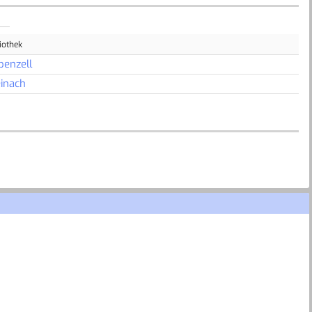
iothek
penzell
inach