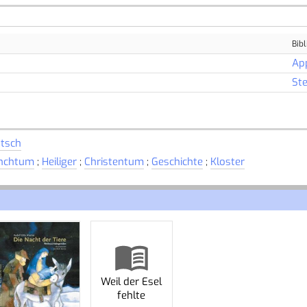
Bibl
Ap
Ste
tsch
nchtum
;
Heiliger
;
Christentum
;
Geschichte
;
Kloster
Weil der Esel
fehlte