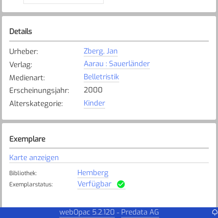
Details
Zberg, Jan
Urheber
:
Aarau : Sauerländer
Verlag
:
Belletristik
Medienart
:
2000
Erscheinungsjahr
:
Kinder
Alterskategorie
:
Exemplare
Karte anzeigen
Hemberg
Bibliothek
:
Verfügbar
Exemplarstatus
:
webOpac 5.2.120
Predata AG
-