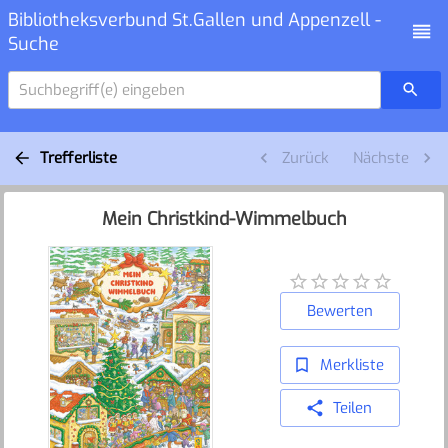
Bibliotheksverbund St.Gallen und Appenzell -
Suche
Suchbegriff(e) eingeben
Trefferliste
Zurück
Nächste
Mein Christkind-Wimmelbuch
Bewerten
Merkliste
Teilen