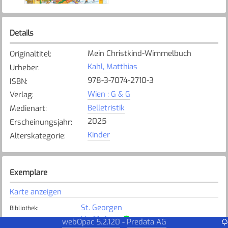
Details
Mein Christkind-Wimmelbuch
Originaltitel
:
Kahl, Matthias
Urheber
:
978-3-7074-2710-3
ISBN
:
Wien : G & G
Verlag
:
Belletristik
Medienart
:
2025
Erscheinungsjahr
:
Kinder
Alterskategorie
:
Exemplare
Karte anzeigen
St. Georgen
Bibliothek
:
Verfügbar
Exemplarstatus
:
webOpac 5.2.120
Predata AG
-