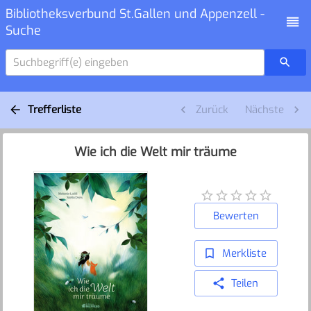
Bibliotheksverbund St.Gallen und Appenzell -
Suche
Suchbegriff(e) eingeben
Trefferliste
Zurück
Nächste
Wie ich die Welt mir träume
Bewerten
Merkliste
Teilen