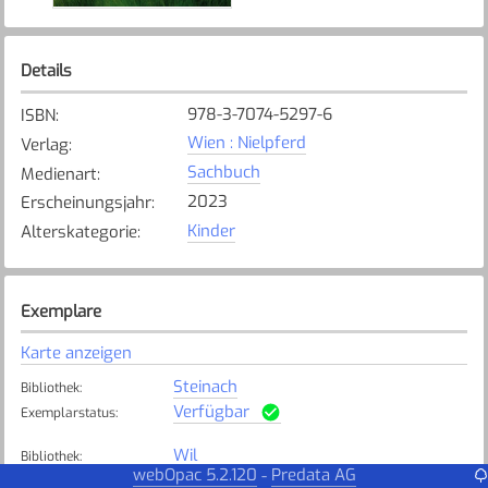
Details
978-3-7074-5297-6
ISBN
:
Wien : Nielpferd
Verlag
:
Sachbuch
Medienart
:
2023
Erscheinungsjahr
:
Kinder
Alterskategorie
:
Exemplare
Karte anzeigen
Steinach
Bibliothek
:
Verfügbar
Exemplarstatus
:
Wil
Bibliothek
:
webOpac 5.2.120
Predata AG
-
Verfügbar
Exemplarstatus
: